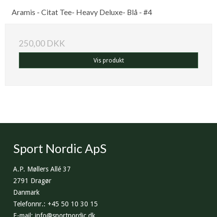
Aramis - Citat Tee- Heavy Deluxe- Blå - #4
250,00 DKK
Vis produkt
Sport Nordic ApS
A.P. Møllers Allé 37
2791 Dragør
Danmark
Telefonnr.
:
+45 50 10 30 15
E-mail
:
info@sportnordic.dk