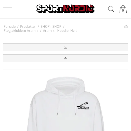
0
Forside
/
Produkter
/
SHOP i SHOP
/
Fægteklubben Aramis
/
Aramis - Hoodie- Hvid