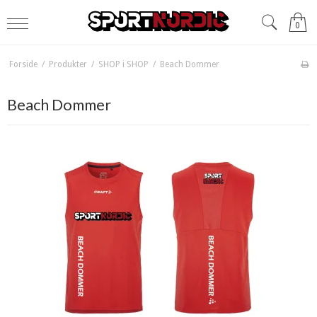
0
Forside
/
Produkter
/
SHOP i SHOP
/
Beach Dommer
Beach Dommer