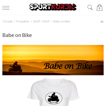
0
Forside
/
Produkter
/
SHOP i SHOP
/
Babe on Bike
Babe on Bike