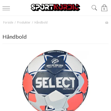
0
Forside
/
Produkter
/
Håndbold
Håndbold