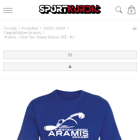
0
Forside
/
Produkter
/
SHOP i SHOP
/
Fægteklubben Aramis
/
Aramis - Citat Tee- Heavy Deluxe- Blå - #2