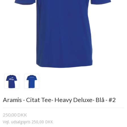
Aramis - Citat Tee- Heavy Deluxe- Blå - #2
250,00 DKK
Vejl. udsalgspris 250,00 DKK