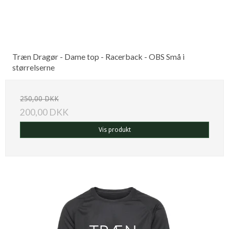
Træn Dragør - Dame top - Racerback - OBS Små i
størrelserne
250,00 DKK
200,00 DKK
Vis produkt