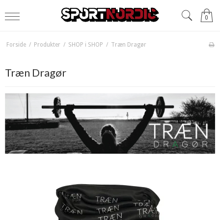
0
Forside
/
Produkter
/
SHOP i SHOP
/
Træn Dragør
Træn Dragør