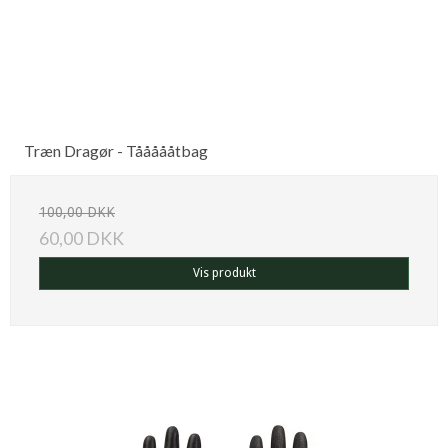
Træn Dragør - Tåååååtbag
100,00 DKK
60,00 DKK
Vis produkt