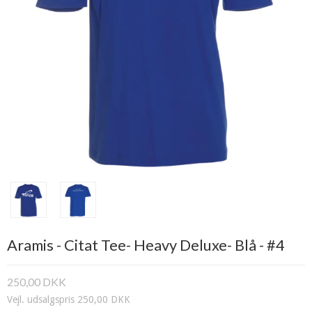
Aramis - Citat Tee- Heavy Deluxe- Blå - #4
250,00 DKK
Vejl. udsalgspris 250,00 DKK