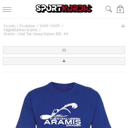
0
Forside
/
Produkter
/
SHOP i SHOP
/
Fægteklubben Aramis
/
Aramis - Citat Tee- Heavy Deluxe- Blå - #4