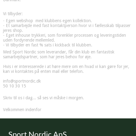
Vi tilbyder:
- Egen webshop med klubbens egen kollektion.
- Et samarbejde med fast kontaktperson hvor vi i fællesskab tilpasser
jeres shop.
- Eget inhouse trykkeri, som forenkler processen og leveringstiden
uden fordyrende mellemled.
- Vi tilbyder en fast % sats i kickback til klubben.
Med Sport Nordic som leverandør, får din klub en fantastisk
samarbejdspartner, som har jeres behov for øje.
Hvis i er interesserede i at høre mere om en hvad vi kan gøre for jer,
kan vi kontaktes på enten mail eller telefon.
info@sportnordic.dk
50 10 30 15
Skriv til os i dag... så ses vi måske i morgen.
Velkommen indenfor
Sport Nordic ApS