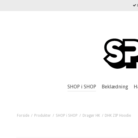
L
SHOP i SHOP
Beklædning
H
Forside
/
Produkter
/
SHOP i SHOP
/
Dragør HK
/
DHK ZIP Hoodie