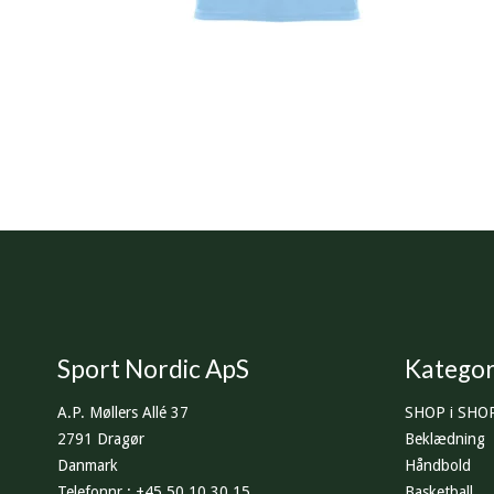
Sport Nordic ApS
Kategor
A.P. Møllers Allé 37
SHOP i SHO
2791 Dragør
Beklædning
Danmark
Håndbold
Telefonnr.
:
+45 50 10 30 15
Basketball