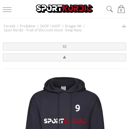
0
Forside
/
Produkter
/
SHOP i SHOP
/
Dragør HK
/
Sport Nordic - Fruit of the Loom Hood - Deep Navy