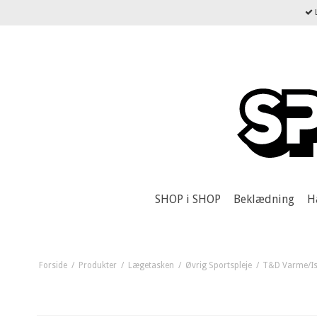
L
SHOP i SHOP
Beklædning
H
Forside
/
Produkter
/
Lægetasken
/
Øvrig Sportspleje
/
T&D Varme/Is