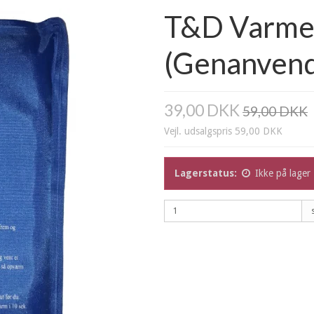
T&D Varme
(Genanvend
39,00 DKK
59,00 DKK
Vejl. udsalgspris 59,00 DKK
Lagerstatus:
Ikke på lager