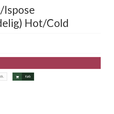
/Ispose
elig) Hot/Cold
stk.
Køb