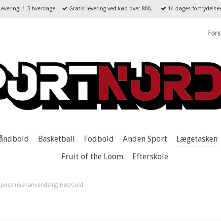
evering: 1-3 hverdage
Gratis levering ved køb over 800,-
14 dages fortrydelse
Fors
åndbold
Basketball
Fodbold
Anden Sport
Lægetasken
Fruit of the Loom
Efterskole
pose (Genanvendelig) Hot/Cold