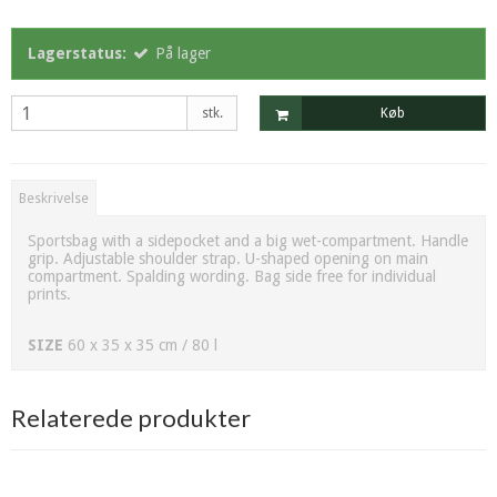
Lagerstatus:
På lager
stk.
Køb
Beskrivelse
Sportsbag with a sidepocket and a big wet-compartment. Handle
grip. Adjustable shoulder strap. U-shaped opening on main
compartment. Spalding wording. Bag side free for individual
prints.
SIZE
60 x 35 x 35 cm / 80 l
Relaterede produkter