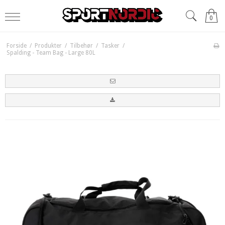
0
Forside
/
Produkter
/
Tilbehør
/
Tasker
/
Spalding - Team Bag - Large 80L