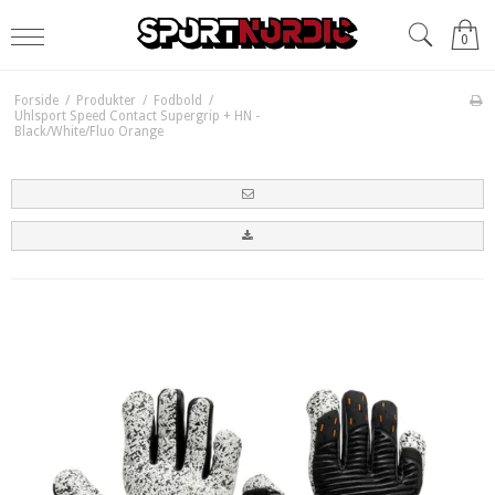
0
Forside
/
Produkter
/
Fodbold
/
Uhlsport Speed Contact Supergrip + HN -
Black/White/Fluo Orange