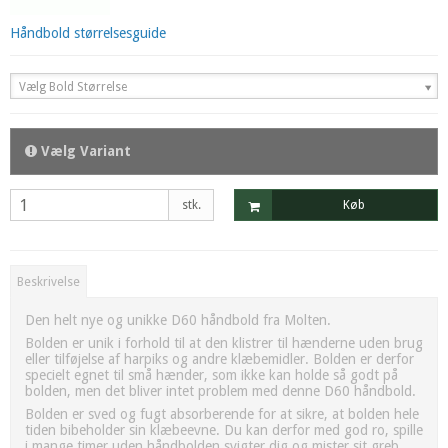
Håndbold størrelsesguide
Vælg Bold Størrelse
Vælg Variant
stk.
Køb
Beskrivelse
Den helt nye og unikke D60 håndbold fra Molten.
Bolden er unik i forhold til at den klistrer til hænderne uden brug
eller tilføjelse af harpiks og andre klæbemidler. Bolden er derfor
specielt egnet til små hænder, som ikke kan holde så godt på
bolden, men det bliver intet problem med denne D60 håndbold.
Bolden er sved og fugt absorberende for at sikre, at bolden hele
tiden bibeholder sin klæbeevne. Du kan derfor med god ro, spille
i mange timer uden håndbolden svigter dig og mister sit greb.