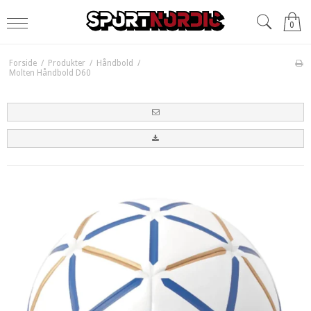
0
Forside
/
Produkter
/
Håndbold
/
Molten Håndbold D60