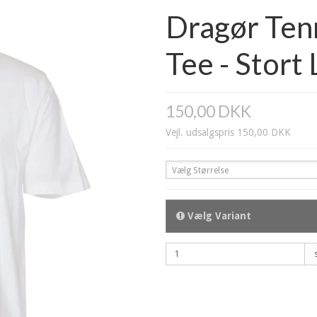
Dragør Tenn
Tee - Stort
150,00 DKK
Vejl. udsalgspris 150,00 DKK
Vælg Størrelse
Vælg Variant