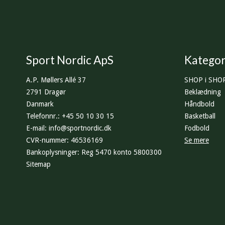
Sport Nordic ApS
Kategor
A.P. Møllers Allé 37
SHOP i SHO
2791 Dragør
Beklædning
Danmark
Håndbold
Telefonnr.
:
+45 50 10 30 15
Basketball
E-mail
:
info@sportnordic.dk
Fodbold
CVR-nummer
:
46536169
Se mere
Bankoplysninger
:
Reg 5470 konto 5800300
Sitemap