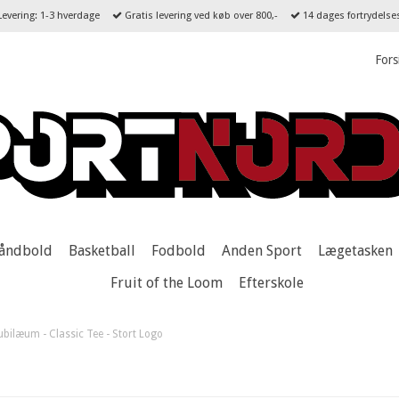
evering: 1-3 hverdage
Gratis levering ved køb over 800,-
14 dages fortrydelse
Fors
åndbold
Basketball
Fodbold
Anden Sport
Lægetasken
Fruit of the Loom
Efterskole
ubilæum - Classic Tee - Stort Logo