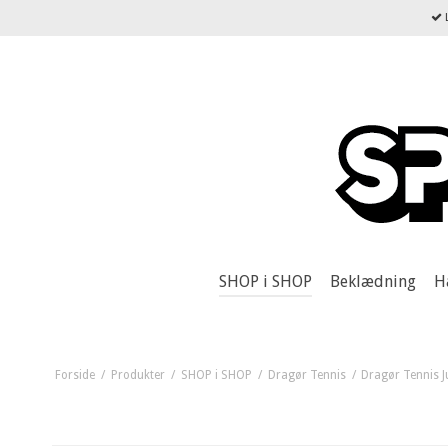
L
SHOP i SHOP
Beklædning
H
Forside
/
Produkter
/
SHOP i SHOP
/
Dragør Tennis
/
Dragør Tennis J