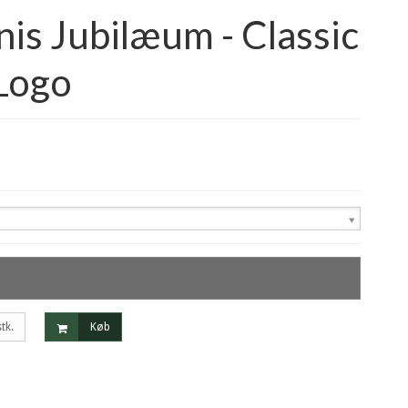
is Jubilæum - Classic
 Logo
stk.
Køb