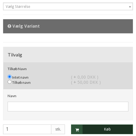
Vælg Størrelse
Vælg Variant
Tilvalg
Tilkøb Navn
(
+
0,00 DKK )
Intet navn
(
+
50,00 DKK )
Tilkøb navn
Navn
stk.
Køb