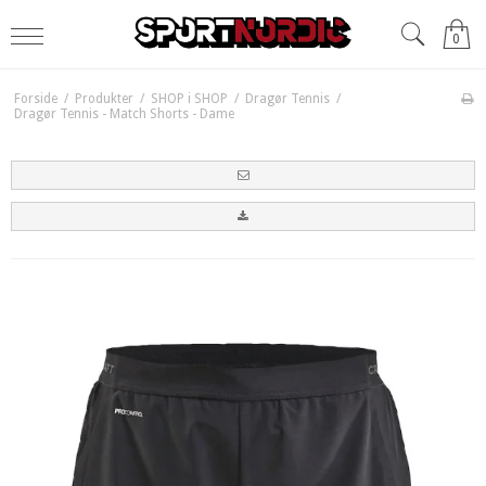
0
Forside
/
Produkter
/
SHOP i SHOP
/
Dragør Tennis
/
Dragør Tennis - Match Shorts - Dame