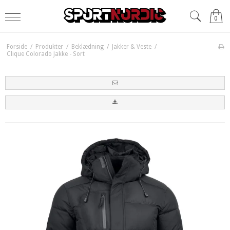
0
Forside
/
Produkter
/
Beklædning
/
Jakker & Veste
/
Clique Colorado Jakke - Sort