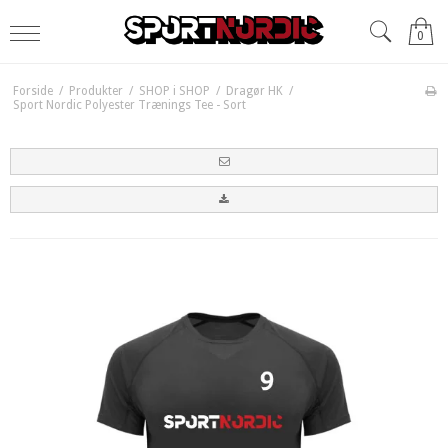
0
Forside
/
Produkter
/
SHOP i SHOP
/
Dragør HK
/
Sport Nordic Polyester Trænings Tee - Sort